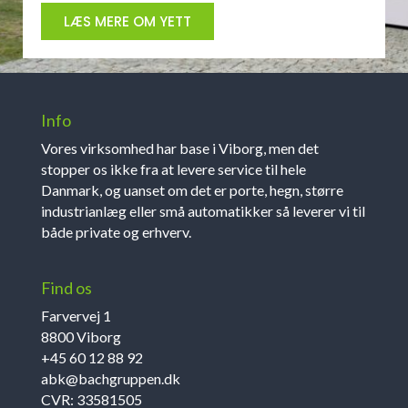
LÆS MERE OM YETT
Info
Vores virksomhed har base i Viborg, men det
stopper os ikke fra at levere service til hele
Danmark, og uanset om det er porte, hegn, større
industrianlæg eller små automatikker så leverer vi til
både private og erhverv.
Find os
Farvervej 1
8800 Viborg
+45 60 12 88 92
abk@bachgruppen.dk
CVR: 33581505